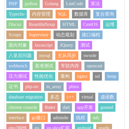
PHP
python
Golang
LintCode
算法
Typecho
内存管理
SQL
数据库
复合查询
Discuz
BeautifulSoup
HTML
CentOS
运维
Scrapy
Supervisor
动态规划
接口编程
面向对象
Javascript
JQuery
测试
八皇后问题
mysql
主从同步
swoole
webbench
基准测试
常驻内存
opencart
压力测试
性能优化
重构
nginx
ssl
lnmp
证书
php-src
in_array
phinx
database migration
多态
c++
virtual
虚函数
chrome console
flutter
dart
app开发
gomod
interface
go接口
adminlte
线程
mfc
php7特性
go
go slice扩容
android
gradle