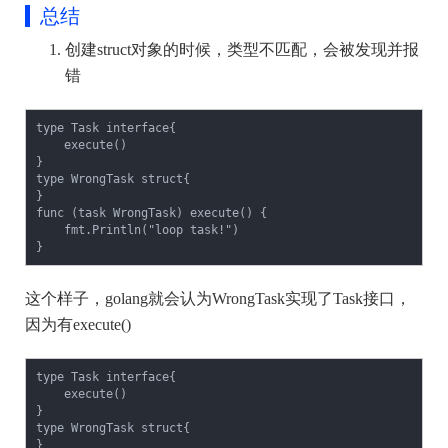
总结
创建struct对象的时候，类型不匹配，会被发现并报
错
type Task interface{

    execute()

}

type WrongTask struct{

}

func (task WrongTask) execute() {

    fmt.Println("loop task!")

}
这个样子，golang就会认为WrongTask实现了Task接口，
因为有execute()
type Task interface{

    execute()

}

type WrongTask struct{

}
