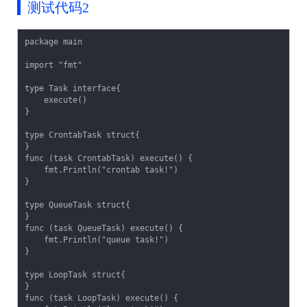
测试代码2
package main

import "fmt"

type Task interface{

    execute()

}

type CrontabTask struct{

}

func (task CrontabTask) execute() {

    fmt.Println("crontab task!")

}

type QueueTask struct{

}

func (task QueueTask) execute() {

    fmt.Println("queue task!")

}

type LoopTask struct{

}

func (task LoopTask) execute() {
