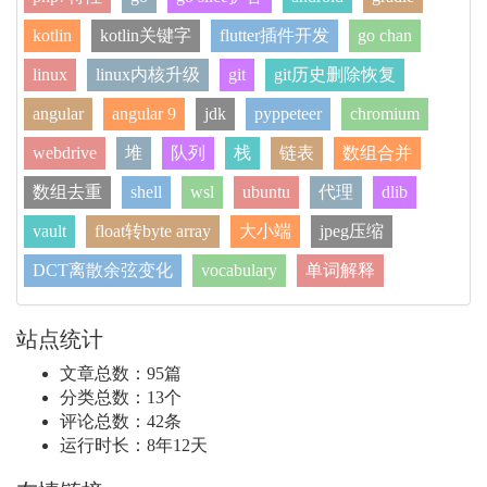
kotlin
kotlin关键字
flutter插件开发
go chan
linux
linux内核升级
git
git历史删除恢复
angular
angular 9
jdk
pyppeteer
chromium
webdrive
堆
队列
栈
链表
数组合并
数组去重
shell
wsl
ubuntu
代理
dlib
vault
float转byte array
大小端
jpeg压缩
DCT离散余弦变化
vocabulary
单词解释
站点统计
文章总数：95篇
分类总数：13个
评论总数：42条
运行时长：8年12天