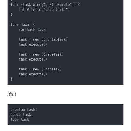
func (task WrongTask) execute1() {

    fmt.Println("loop task!")

}

func main(){

    var task Task

    task = new (CrontabTask)

    task.execute()

    task = new (QueueTask)

    task.execute()

    task = new (LoopTask)

    task.execute()

}
输出
crontab task!

queue task!

loop task!