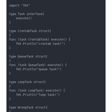
import "fmt"

type Task interface{

    execute()

}

type CrontabTask struct{

}

func (task CrontabTask) execute() {

    fmt.Println("crontab task!")

}

type QueueTask struct{

}

func (task QueueTask) execute() {

    fmt.Println("queue task!")

}

type LoopTask struct{

}

func (task LoopTask) execute() {

    fmt.Println("loop task!")

}

type WrongTask struct{

}
