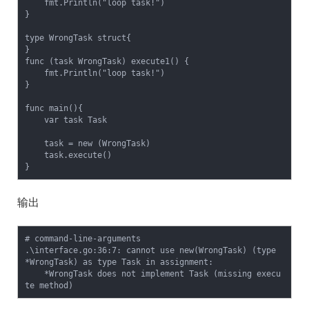
    fmt.Println("loop task!")

}

type WrongTask struct{

}

func (task WrongTask) execute1() {

    fmt.Println("loop task!")

}

func main(){

    var task Task

    task = new (WrongTask)

    task.execute()

}
输出
# command-line-arguments

.\interface.go:36:7: cannot use new(WrongTask) (type 
*WrongTask) as type Task in assignment:

    *WrongTask does not implement Task (missing execu