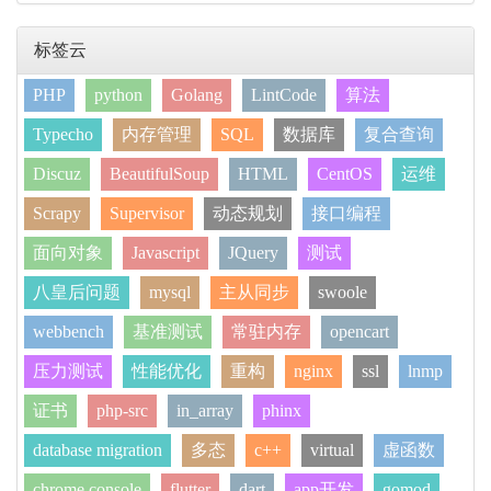
标签云
PHP
python
Golang
LintCode
算法
Typecho
内存管理
SQL
数据库
复合查询
Discuz
BeautifulSoup
HTML
CentOS
运维
Scrapy
Supervisor
动态规划
接口编程
面向对象
Javascript
JQuery
测试
八皇后问题
mysql
主从同步
swoole
webbench
基准测试
常驻内存
opencart
压力测试
性能优化
重构
nginx
ssl
lnmp
证书
php-src
in_array
phinx
database migration
多态
c++
virtual
虚函数
chrome console
flutter
dart
app开发
gomod