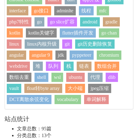
interface
go接口
adminlte
线程
mfc
php7特性
go
go slice扩容
android
gradle
kotlin
kotlin关键字
flutter插件开发
go chan
linux
linux内核升级
git
git历史删除恢复
angular
angular 9
jdk
pyppeteer
chromium
webdrive
堆
队列
栈
链表
数组合并
数组去重
shell
wsl
ubuntu
代理
dlib
vault
float转byte array
大小端
jpeg压缩
DCT离散余弦变化
vocabulary
单词解释
站点统计
文章总数：95篇
分类总数：13个