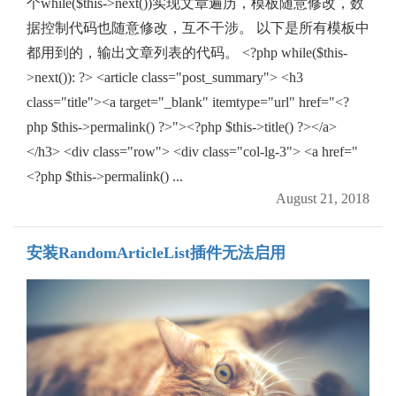
个while($this->next())实现文章遍历，模板随意修改，数
据控制代码也随意修改，互不干涉。 以下是所有模板中
都用到的，输出文章列表的代码。 <?php while($this-
>next()): ?> <article class="post_summary"> <h3
class="title"><a target="_blank" itemtype="url" href="<?
php $this->permalink() ?>"><?php $this->title() ?></a>
</h3> <div class="row"> <div class="col-lg-3"> <a href="
<?php $this->permalink() ...
August 21, 2018
安装RandomArticleList插件无法启用