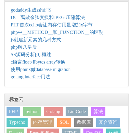
godaddy生成ssl证书
DCT离散余弦变换和JPEG 压缩算法
PHP首次echo会让内存使用量增加x字节
php中__METHOD__和_FUNCTION__的区别
js创建新元素的几种方式
php解八皇后
SS源码分析[0]-概述
c语言float和bytes array转换
使用phinx做database migration
golang interface用法
标签云
PHP
python
Golang
LintCode
算法
Typecho
内存管理
SQL
数据库
复合查询
Discuz
BeautifulSoup
HTML
CentOS
运维