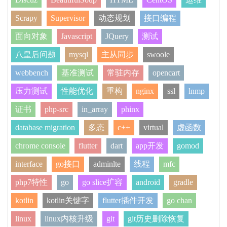
Scrapy
Supervisor
动态规划
接口编程
面向对象
Javascript
JQuery
测试
八皇后问题
mysql
主从同步
swoole
webbench
基准测试
常驻内存
opencart
压力测试
性能优化
重构
nginx
ssl
lnmp
证书
php-src
in_array
phinx
database migration
多态
c++
virtual
虚函数
chrome console
flutter
dart
app开发
gomod
interface
go接口
adminlte
线程
mfc
php7特性
go
go slice扩容
android
gradle
kotlin
kotlin关键字
flutter插件开发
go chan
linux
linux内核升级
git
git历史删除恢复