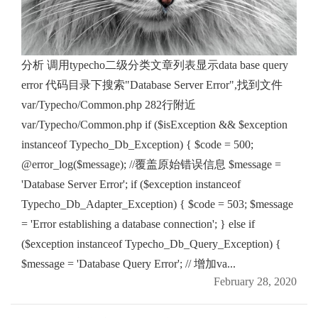
分析 调用typecho二级分类文章列表显示data base query
error 代码目录下搜索"Database Server Error",找到文件
var/Typecho/Common.php 282行附近
var/Typecho/Common.php if ($isException && $exception
instanceof Typecho_Db_Exception) { $code = 500;
@error_log($message); //覆盖原始错误信息 $message =
'Database Server Error'; if ($exception instanceof
Typecho_Db_Adapter_Exception) { $code = 503; $message
= 'Error establishing a database connection'; } else if
($exception instanceof Typecho_Db_Query_Exception) {
$message = 'Database Query Error'; // 增加va...
February 28, 2020