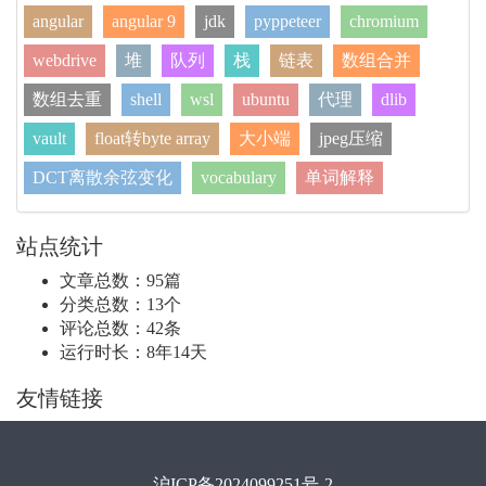
angular
angular 9
jdk
pyppeteer
chromium
webdrive
堆
队列
栈
链表
数组合并
数组去重
shell
wsl
ubuntu
代理
dlib
vault
float转byte array
大小端
jpeg压缩
DCT离散余弦变化
vocabulary
单词解释
站点统计
文章总数：95篇
分类总数：13个
评论总数：42条
运行时长：8年14天
友情链接
沪ICP备2024099251号-2