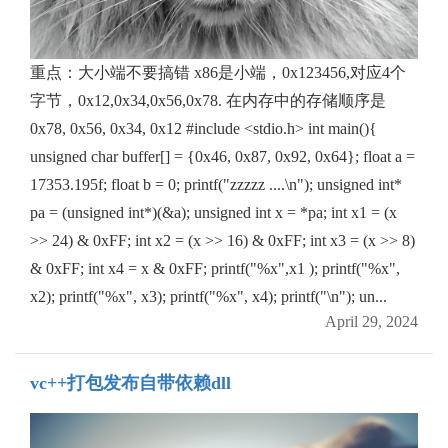
重点：大小端不要搞错 x86是小端，0x123456,对应4个
字节，0x12,0x34,0x56,0x78. 在内存中的存储顺序是
0x78, 0x56, 0x34, 0x12 #include <stdio.h> int main(){
unsigned char buffer[] = {0x46, 0x87, 0x92, 0x64}; float a =
17353.195f; float b = 0; printf("zzzzz ....\n"); unsigned int*
pa = (unsigned int*)(&a); unsigned int x = *pa; int x1 = (x
>> 24) & 0xFF; int x2 = (x >> 16) & 0xFF; int x3 = (x >> 8)
& 0xFF; int x4 = x & 0xFF; printf("%x",x1 ); printf("%x",
x2); printf("%x", x3); printf("%x", x4); printf("\n"); un...
April 29, 2024
vc++打包发布自带依赖dll