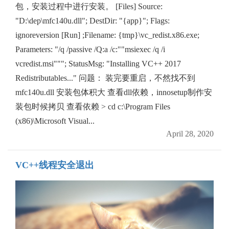
包，安装过程中进行安装。 [Files] Source:
"D:\dep\mfc140u.dll"; DestDir: "{app}"; Flags:
ignoreversion [Run] ;Filename: {tmp}\vc_redist.x86.exe;
Parameters: "/q /passive /Q:a /c:""msiexec /q /i
vcredist.msi"""; StatusMsg: "Installing VC++ 2017
Redistributables..." 问题： 装完要重启，不然找不到
mfc140u.dll 安装包体积大 查看dll依赖，innosetup制作安
装包时候拷贝 查看依赖 > cd c:\Program Files
(x86)\Microsoft Visual...
April 28, 2020
VC++线程安全退出