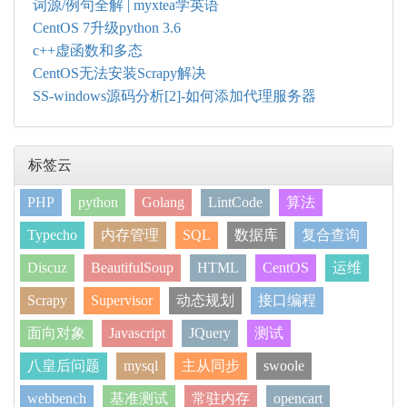
词源/例句全解 | myxtea学英语
CentOS 7升级python 3.6
c++虚函数和多态
CentOS无法安装Scrapy解决
SS-windows源码分析[2]-如何添加代理服务器
标签云
PHP
python
Golang
LintCode
算法
Typecho
内存管理
SQL
数据库
复合查询
Discuz
BeautifulSoup
HTML
CentOS
运维
Scrapy
Supervisor
动态规划
接口编程
面向对象
Javascript
JQuery
测试
八皇后问题
mysql
主从同步
swoole
webbench
基准测试
常驻内存
opencart