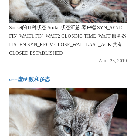
Socket的11种状态 Socket状态汇总 客户端 SYN_SEND
FIN_WAIT1 FIN_WAIT2 CLOSING TIME_WAIT 服务器
LISTEN SYN_RECV CLOSE_WAIT LAST_ACK 共有
CLOSED ESTABLISHED
April 23, 2019
c++虚函数和多态