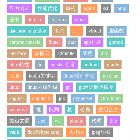
压力测试
性能优化
重构
nginx
ssl
lnmp
证书
php-src
in_array
phinx
database migration
多态
c++
virtual
虚函数
chrome console
flutter
dart
app开发
gomod
interface
go接口
adminlte
线程
mfc
php7特性
go
go slice扩容
android
gradle
kotlin
kotlin关键字
flutter插件开发
go chan
linux
linux内核升级
git
git历史删除恢复
angular
angular 9
jdk
pyppeteer
chromium
webdrive
堆
队列
栈
链表
数组合并
数组去重
shell
wsl
ubuntu
代理
dlib
vault
float转byte array
大小端
jpeg压缩