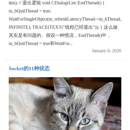
this); // 退出逻辑 void CDialogrList::EndThread() {
m_bQuitThread = true;
WaitForSingleObject(m_refreshLatencyThread->m_hThread,
INFINITE); TRACE(TEXT("线程已经退出")); } 这么做
其实是有问题的。假设一种情况，EndThread()中，
m_bQuitThread = true和WaitFor...
January 6, 2020
Socket的11种状态