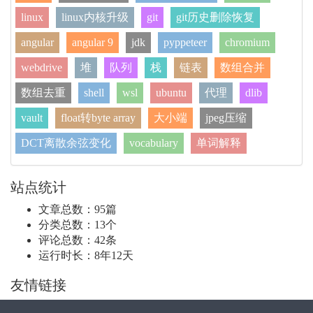
linux
linux内核升级
git
git历史删除恢复
angular
angular 9
jdk
pyppeteer
chromium
webdrive
堆
队列
栈
链表
数组合并
数组去重
shell
wsl
ubuntu
代理
dlib
vault
float转byte array
大小端
jpeg压缩
DCT离散余弦变化
vocabulary
单词解释
站点统计
文章总数：95篇
分类总数：13个
评论总数：42条
运行时长：8年12天
友情链接