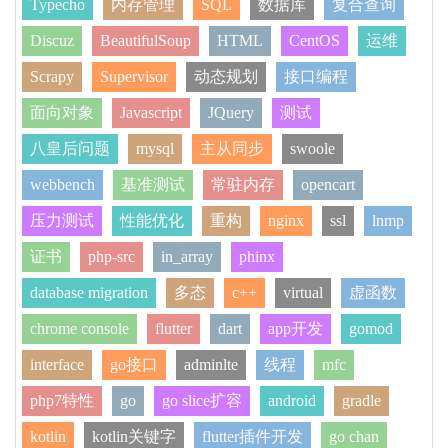
Typecho
内存管理
SQL
数据库
复合查询
Discuz
BeautifulSoup
HTML
CentOS
运维
Scrapy
Supervisor
动态规划
接口编程
面向对象
Javascript
JQuery
测试
八皇后问题
mysql
主从同步
swoole
webbench
基准测试
常驻内存
opencart
压力测试
性能优化
重构
nginx
ssl
lnmp
证书
php-src
in_array
phinx
database migration
多态
c++
virtual
虚函数
chrome console
flutter
dart
app开发
gomod
interface
go接口
adminlte
线程
mfc
php7特性
go
go slice扩容
android
gradle
kotlin
kotlin关键字
flutter插件开发
go chan