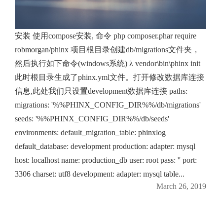
安装 使用compose安装, 命令 php composer.phar require
robmorgan/phinx 项目根目录创建db/migrations文件夹，
然后执行如下命令(windows系统) λ vendor\bin\phinx init
此时根目录生成了phinx.yml文件。打开修改数据库连接
信息,此处我们只设置development数据库连接 paths:
migrations: '%%PHINX_CONFIG_DIR%%/db/migrations'
seeds: '%%PHINX_CONFIG_DIR%%/db/seeds'
environments: default_migration_table: phinxlog
default_database: development production: adapter: mysql
host: localhost name: production_db user: root pass: '' port:
3306 charset: utf8 development: adapter: mysql table...
March 26, 2019